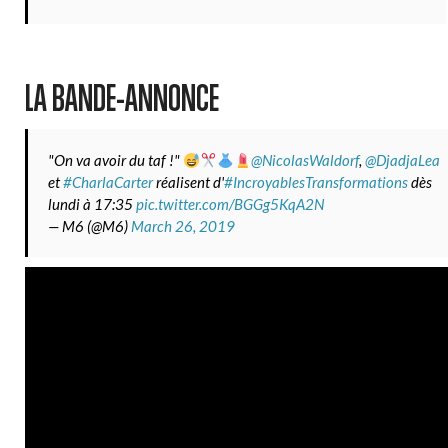
LA BANDE-ANNONCE
"On va avoir du taf !"
@NicolasWaldorf
,
@DjadjaLea
et
#CharlaCarter
réalisent d'
#IncroyablesTransformations
dès
lundi à 17:35
pic.twitter.com/BGGg5KqA2N
— M6 (@M6)
March 26, 2019