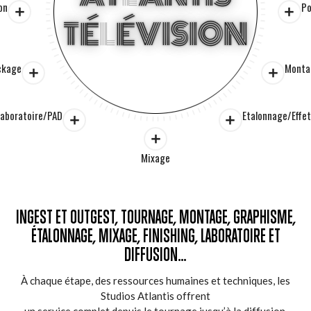
on
Po
T
É
L
É
V
I
S
I
O
N
ckage
Monta
Laboratoire/PAD
Etalonnage/Effet
Mixage
INGEST ET OUTGEST, TOURNAGE, MONTAGE, GRAPHISME,
ÉTALONNAGE, MIXAGE, FINISHING, LABORATOIRE ET
DIFFUSION…
À chaque étape, des ressources humaines et techniques, les
Studios Atlantis offrent