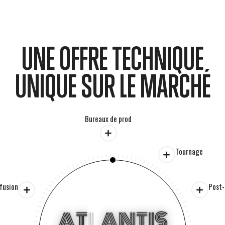
UNE OFFRE TECHNIQUE
UNIQUE SUR LE MARCHÉ
Bureaux de prod
Tournage
ffusion
Post-
A
T
L
A
N
T
I
S