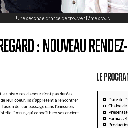
Une seconde chance de trouver l’âme sœur...
REGARD : NOUVEAU RENDEZ
LE PROGR
 les histoires d’amour n’ont pas durées
Date de D
 de leur coeur. Ils s’apprêtent à rencontrer
Chaîne de 
iffusion de leur passage dans l’émission.
Présentate
telle Dossin, qui connaît bien ses anciens
Format : 4
Productio