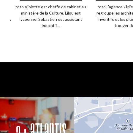
ission
toto Violette est cheffe de cabinet au
toto L’agence « Mie
ur les
ministère de la Culture. Lilou est
regroupe les archit
ris...
lycéenne. Sébastien est assistant
inventifs et les pl
éducatif....
trouver de