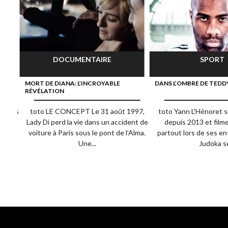
DOCUMENTAIRE
SPORT
MORT DE DIANA: L’INCROYABLE
DANS L’OMBRE DE TEDD
RÉVÉLATION
ifiées
toto LE CONCEPT Le 31 août 1997,
toto Yann L'Hénoret s
elles
Lady Di perd la vie dans un accident de
depuis 2013 et film
de...
voiture à Paris sous le pont de l’Alma.
partout lors de ses e
Une...
Judoka se