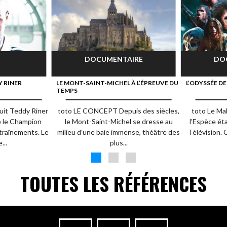
DOCUMENTAIRE
DO
Y RINER
LE MONT-SAINT-MICHEL À L’ÉPREUVE DU
L’ODYSSÉE DE
TEMPS
uit Teddy Riner
toto LE CONCEPT Depuis des siècles,
toto Le Ma
e le Champion
le Mont-Saint-Michel se dresse au
l’Espèce éta
ntraînements. Le
milieu d’une baie immense, théâtre des
Télévision. 
...
plus...
TOUTES LES RÉFÉRENCES