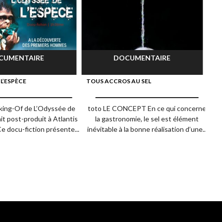
CUMENTAIRE
DOCUMENTAIRE
 L’ESPÈCE
TOUS ACCROS AU SEL
LA
king-Of de L’Odyssée de
toto LE CONCEPT En ce qui concerne
t
it post-produit à Atlantis
la gastronomie, le sel est élément
Ce docu-fiction présente...
inévitable à la bonne réalisation d’une...