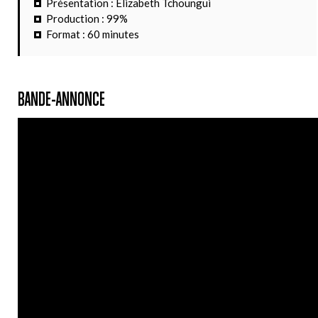
Présentation : Élizabeth Tchoungui
Production : 99%
Format : 60 minutes
BANDE-ANNONCE