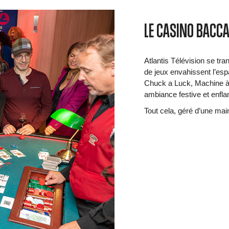
LE CASINO BACCAR
Atlantis Télévision se tr
de jeux envahissent l’espa
Chuck a Luck, Machine à
ambiance festive et enfl
Tout cela, géré d’une mai