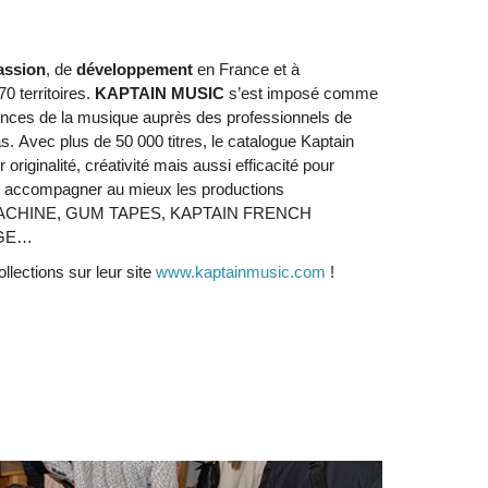
assion
, de
développement
en France et à
70 territoires.
KAPTAIN MUSIC
s’est imposé comme
rences de la musique auprès des professionnels de
s. Avec plus de 50 000 titres, le catalogue Kaptain
r originalité, créativité mais aussi efficacité pour
et accompagner au mieux les productions
OMACHINE, GUM TAPES, KAPTAIN FRENCH
AGE…
llections sur leur site
www.kaptainmusic.com
!