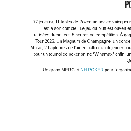
P
77 joueurs, 11 tables de Poker, un ancien vainqueur 
est à son comble ! Le jeu du bluff est ouvert et
utilisées durant ces 5 heures de compétition. À g
Tour 2023, Un Magnum de Champagne, un concert p
Music, 2 baptêmes de l’air en ballon, un déjeuner pour
pour un tournoi de poker online “Winamax” enfin, une
Qu
Un grand MERCI à
NH POKER
pour l’organis