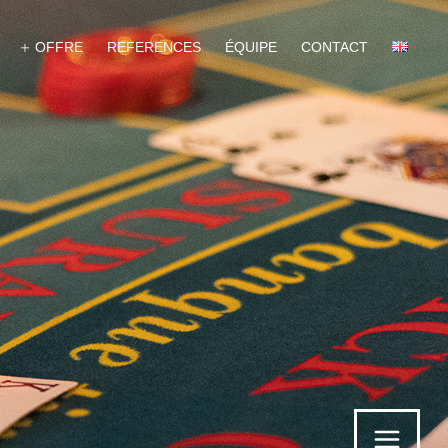
OFFRE
REFERENCES
ÉQUIPE
CONTACT